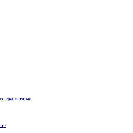
го травматизма
рте