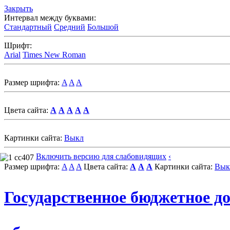
Закрыть
Интервал между буквами:
Стандартный
Средний
Большой
Шрифт:
Arial
Times New Roman
Размер шрифта:
A
A
A
Цвета сайта:
A
A
A
A
A
Картинки сайта:
Выкл
Включить версию для слабовидящих
‹
Размер шрифта:
A
A
A
Цвета сайта:
A
A
A
Картинки сайта:
Вык
Государственное бюджетное д