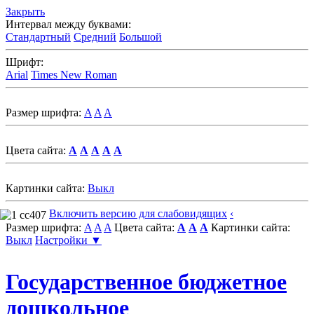
Закрыть
Интервал между буквами:
Стандартный
Средний
Большой
Шрифт:
Arial
Times New Roman
Размер шрифта:
A
A
A
Цвета сайта:
A
A
A
A
A
Картинки сайта:
Выкл
Включить версию для слабовидящих
‹
Размер шрифта:
A
A
A
Цвета сайта:
A
A
A
Картинки сайта:
Выкл
Настройки ▼
Государственное бюджетное
дошкольное