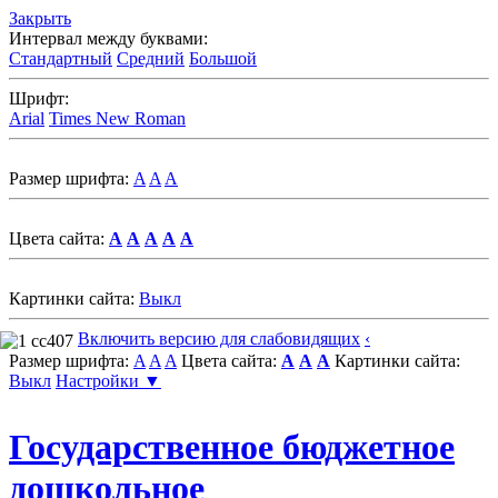
Закрыть
Интервал между буквами:
Стандартный
Средний
Большой
Шрифт:
Arial
Times New Roman
Размер шрифта:
A
A
A
Цвета сайта:
A
A
A
A
A
Картинки сайта:
Выкл
Включить версию для слабовидящих
‹
Размер шрифта:
A
A
A
Цвета сайта:
A
A
A
Картинки сайта:
Выкл
Настройки ▼
Государственное бюджетное
дошкольное