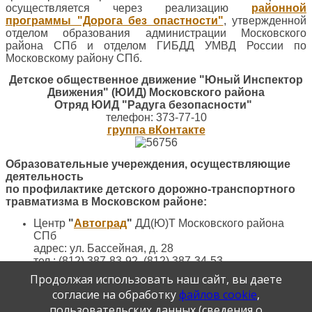
осуществляется через реализацию
районной
программы "Дорога без опастности"
, утвержденной
отделом образования администрации Московского
района СПб и отделом ГИБДД УМВД России по
Московскому району СПб.
Детское общественное движение "Юный Инспектор
Движения" (ЮИД) Московского района
Отряд ЮИД "Радуга безопасности"
телефон: 373-77-10
группа
вКонтакте
Образовательные учереждения, осуществляющие
деятельность
по профилактике детского дорожно-транспортного
травматизма в Московском районе:
Центр
"
Автоград
"
ДД(Ю)Т Московского района
СПб
адрес: ул. Бассейная, д. 28
тел.: (812) 387-83-92, (812) 387-34-53
e-mail:
avtogradmetod@gmail.com
Продолжая использовать наш сайт, вы даете
сайт:
ddut-mosk.spb.ru/m154-menu.html
согласие на обработку
файлов cookie
,
группа вконтакте:
vk.com/avtogradddut
пользовательских данных (сведения о