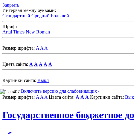
Закрыть
Интервал между буквами:
Стандартный
Средний
Большой
Шрифт:
Arial
Times New Roman
Размер шрифта:
A
A
A
Цвета сайта:
A
A
A
A
A
Картинки сайта:
Выкл
Включить версию для слабовидящих
‹
Размер шрифта:
A
A
A
Цвета сайта:
A
A
A
Картинки сайта:
Вык
Государственное бюджетное д