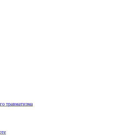
го травматизма
рте